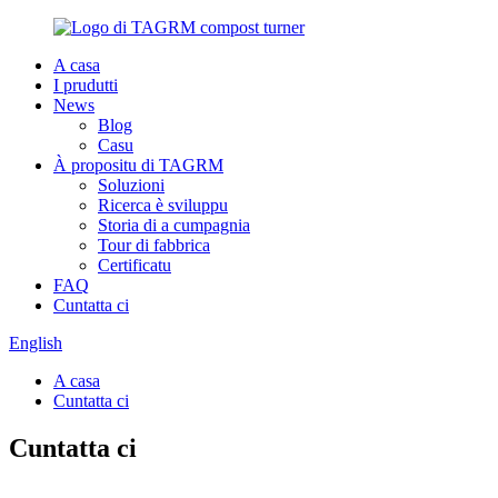
A casa
I prudutti
News
Blog
Casu
À propositu di TAGRM
Soluzioni
Ricerca è sviluppu
Storia di a cumpagnia
Tour di fabbrica
Certificatu
FAQ
Cuntatta ci
English
A casa
Cuntatta ci
Cuntatta ci