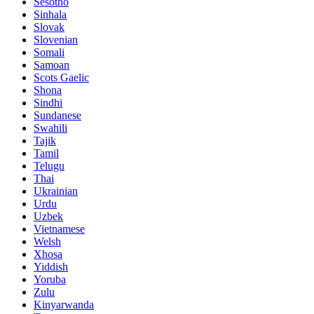
Sesotho
Sinhala
Slovak
Slovenian
Somali
Samoan
Scots Gaelic
Shona
Sindhi
Sundanese
Swahili
Tajik
Tamil
Telugu
Thai
Ukrainian
Urdu
Uzbek
Vietnamese
Welsh
Xhosa
Yiddish
Yoruba
Zulu
Kinyarwanda