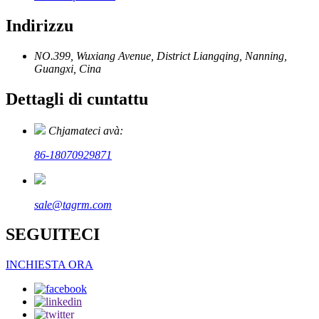
Indirizzu
NO.399, Wuxiang Avenue, District Liangqing, Nanning,
Guangxi, Cina
Dettagli di cuntattu
Chjamateci avà:
86-18070929871
sale@tagrm.com
SEGUITECI
INCHIESTA ORA