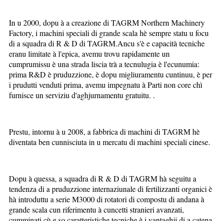
In u 2000, dopu à a creazione di TAGRM Northern Machinery
Factory, i machini speciali di grande scala hè sempre statu u focu
di a squadra di R & D di TAGRM.Ancu s'è e capacità tecniche
eranu limitate à l'epica, avemu trovu rapidamente un
cumprumissu è una strada liscia trà a tecnulugia è l'ecunumia:
prima R&D è pruduzzione, è dopu migliuramentu cuntinuu, è per
i prudutti venduti prima, avemu impegnatu à Parti non core chì
furnisce un serviziu d'aghjurnamentu gratuitu. .
Prestu, intornu à u 2008, a fabbrica di machini di TAGRM hè
diventata ben cunnisciuta in u mercatu di machini speciali cinese.
Dopu à quessa, a squadra di R & D di TAGRM hà seguitu a
tendenza di a pruduzzione internaziunale di fertilizzanti organici è
hà introduttu a serie M3000 di rotatori di compostu di andana à
grande scala cun riferimentu à cuncetti stranieri avanzati,
cumminati cù e so caratteristiche tecniche è i vantaghji di a catena