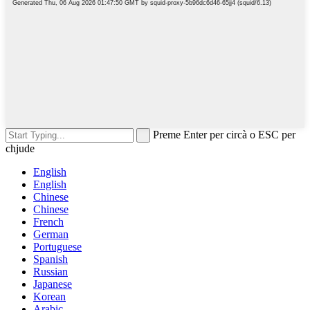
Preme Enter per circà o ESC per
chjude
English
English
Chinese
Chinese
French
German
Portuguese
Spanish
Russian
Japanese
Korean
Arabic