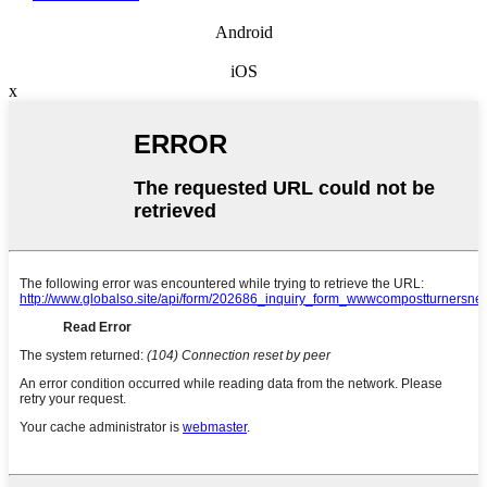
Android
iOS
x