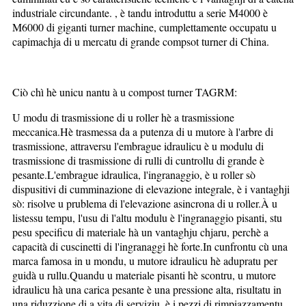
industriale circundante. , è tandu introduttu a serie M4000 è
M6000 di giganti turner machine, cumplettamente occupatu u
capimachja di u mercatu di grande compsot turner di China.
Ciò chì hè unicu nantu à u compost turner TAGRM:
U modu di trasmissione di u roller hè a trasmissione
meccanica.Hè trasmessa da a putenza di u mutore à l'arbre di
trasmissione, attraversu l'embrague idraulicu è u modulu di
trasmissione di trasmissione di rulli di cuntrollu di grande è
pesante.L'embrague idraulica, l'ingranaggio, è u roller sò
dispusitivi di cumminazione di elevazione integrale, è i vantaghji
sò: risolve u prublema di l'elevazione asincrona di u roller.À u
listessu tempu, l'usu di l'altu modulu è l'ingranaggio pisanti, stu
pesu specificu di materiale hà un vantaghju chjaru, perchè a
capacità di cuscinetti di l'ingranaggi hè forte.In cunfrontu cù una
marca famosa in u mondu, u mutore idraulicu hè adupratu per
guidà u rullu.Quandu u materiale pisanti hè scontru, u mutore
idraulicu hà una carica pesante è una pressione alta, risultatu in
una riduzzione di a vita di serviziu, è i pezzi di rimpiazzamentu