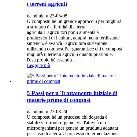
i terreni agriculi
da admin u 23-05-08
U compostu hè un grande approcciu per migliurà
a struttura è a fertilità di a terra
agricula.L'agricultori ponu aumentà a
pruduzzioni di i culturi, aduprà menu fertilizante
sinteticu, è avanzà l'agricultura sustenibile
utilizendu compost.Per guarantisce chì u compost
migliurà u terrenu agriculu quantu pussibule,
l'usu propiu hè essendu ...
Leghjite più
5 Passi per u Trattamentu iniziale di
materie prime di compost
da admin u 23-03-24
U compostu hè un prucessu chì degrada è
stabilizza i rifiuti organici via l'attività di i
microorganismi per generà un pruduttu adattatu
per l'usu di a terra.U prucessu di fermentazione