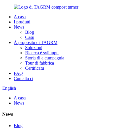
A casa
I prudutti
News
Blog
Casu
À propositu di TAGRM
Soluzioni
Ricerca è sviluppu
Storia di a cumpagnia
Tour di fabbrica
Certificatu
FAQ
Cuntatta ci
English
A casa
News
News
Blog