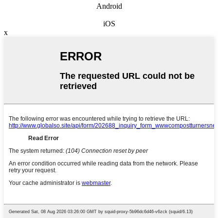
Android
iOS
x