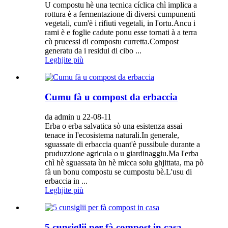
U compostu hè una tecnica cíclica chì implica a
rottura è a fermentazione di diversi cumpunenti
vegetali, cum'è i rifiuti vegetali, in l'ortu.Ancu i
rami è e foglie cadute ponu esse tornati à a terra
cù prucessi di compostu curretta.Compost
generatu da i residui di cibo ...
Leghjite più
Cumu fà u compost da erbaccia
da admin u 22-08-11
Erba o erba salvatica sò una esistenza assai
tenace in l'ecosistema naturali.In generale,
sguassate di erbaccia quant'è pussibule durante a
pruduzzione agricula o u giardinaggiu.Ma l'erba
chì hè sguassata ùn hè micca solu ghjittata, ma pò
fà un bonu compostu se cumpostu bè.L'usu di
erbaccia in ...
Leghjite più
5 cunsiglii per fà compost in casa