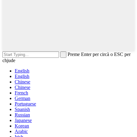
Preme Enter per circà o ESC per
chjude
English
English
Chinese
Chinese
French
German
Portuguese
Spanish
Russian
Japanese
Korean
Arabic
Irish