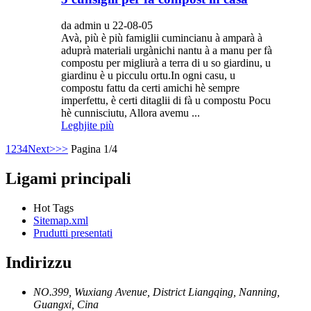
da admin u 22-08-05
Avà, più è più famiglii cumincianu à amparà à
aduprà materiali urgànichi nantu à a manu per fà
compostu per migliurà a terra di u so giardinu, u
giardinu è u picculu ortu.In ogni casu, u
compostu fattu da certi amichi hè sempre
imperfettu, è certi ditaglii di fà u compostu Pocu
hè cunnisciutu, Allora avemu ...
Leghjite più
1
2
3
4
Next>
>>
Pagina 1/4
Ligami principali
Hot Tags
Sitemap.xml
Prudutti presentati
Indirizzu
NO.399, Wuxiang Avenue, District Liangqing, Nanning,
Guangxi, Cina