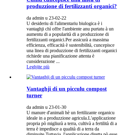
produzzione di fertilizzanti organici?
da admin u 23-02-22
U desideriu di l'alimentariu biulogica è i
vantaghji chì offre l'ambiente anu purtatu à un
aumentu di a popularità di a produzzione di
fertilizzanti organici.Per assicurà a massima
efficienza, efficacità è sustenibilità, cuncepisce
una linea di produzzione di fertilizzanti organici
richiede una pianificazione attenta è
cunsiderazione ...
Leghjite più
Vantaghji di un picculu compost
turner
da admin u 23-01-30
U manure d'animali hè un fertilizante organicu
ideale in a produzzione agricula.L'applicazione
propria pò migliurà a terra, cultivà a fertilità di a
terra è impedisce a qualità di a terra da
diminuite.Tuttavia, l'applicazione diretta pò esse